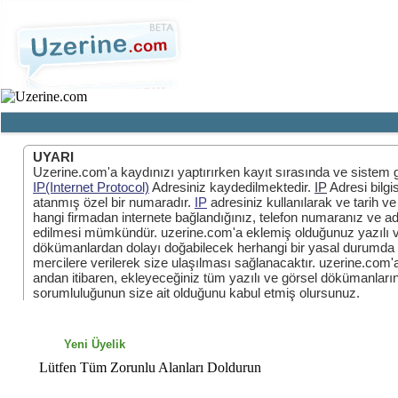
Ana Sayfa
Haber
Blog
Fotoğraf
UYARI
Uzerine.com'a kaydınızı yaptırırken kayıt sırasında ve sistem g
IP(Internet Protocol)
Adresiniz kaydedilmektedir.
IP
Adresi bilgi
atanmış özel bir numaradır.
IP
adresiniz kullanılarak ve tarih ve 
hangi firmadan internete bağlandığınız, telefon numaranız ve adr
edilmesi mümkündür. uzerine.com'a eklemiş olduğunuz yazılı v
dökümanlardan dolayı doğabilecek herhangi bir yasal durumda bu
mercilere verilerek size ulaşılması sağlanacaktır. uzerine.com
andan itibaren, ekleyeceğiniz tüm yazılı ve görsel dökümanların,
sorumluluğunun size ait olduğunu kabul etmiş olursunuz.
Yeni Üyelik
Lütfen Tüm Zorunlu Alanları Doldurun