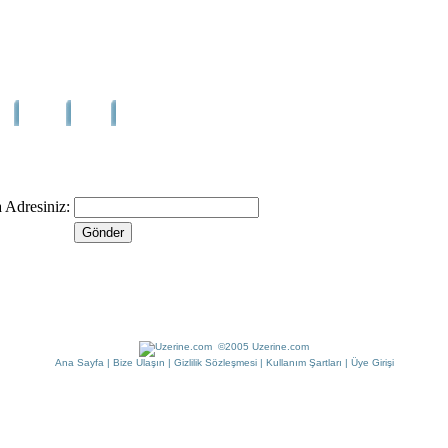
a
Haber
Blog
Fotoğraf
Aktivasyon E-postası
 Adresiniz:
©2005 Uzerine.com
Ana Sayfa
|
Bize Ulaşın
|
Gizlilik Sözleşmesi
|
Kullanım Şartları
|
Üye Girişi