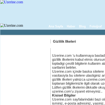
Ana Sayfa
Haber
Blog
Fotoğraf
Gizlilik Ilkeleri
Uzerine.com ‘u kullanmaya basladig
gizlilik ilkelerini kabul etmis olur
topladigi çesitli bilgilerin kullanim al
sartlarini belirler.
Uzerine.com içinde baska sitelere b
vasitasiyla bu sitelere ulastiginiz
gizlilik ilkeleri yalnizca uzerine.co
toplanan bilgilerinizle ilgili olara
Lütfen gizlilik ilkelerini dikkatle o
uzerine.com'u ziyaret etmeyiniz..
Kisisel Bilgiler
Uzerine.com sayfalarindaki bazi ol
isminiz, e-posta adresiniz, yasiniz, 