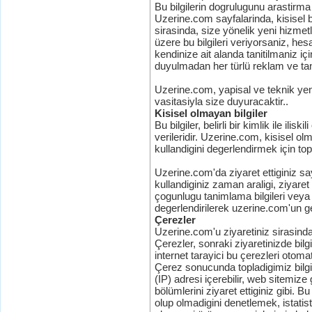
Bu bilgilerin dogrulugunu arastirma
Uzerine.com sayfalarinda, kisisel bil
sirasinda, size yönelik yeni hizmet
üzere bu bilgileri veriyorsaniz, hes
kendinize ait alanda tanitilmaniz için
duyulmadan her türlü reklam ve tanit
Uzerine.com, yapisal ve teknik yenili
vasitasiyla size duyuracaktir..
Kisisel olmayan bilgiler
Bu bilgiler, belirli bir kimlik ile il
verileridir. Uzerine.com, kisisel olma
kullandigini degerlendirmek için top
Uzerine.com'da ziyaret ettiginiz sayf
kullandiginiz zaman araligi, ziyaret s
çogunlugu tanimlama bilgileri veya di
degerlendirilerek uzerine.com'un geli
Çerezler
Uzerine.com'u ziyaretiniz sirasinda 
Çerezler, sonraki ziyaretinizde bil
internet tarayici bu çerezleri otom
Çerez sonucunda topladigimiz bilgil
(IP) adresi içerebilir, web sitemiz
bölümlerini ziyaret ettiginiz gibi. Bu
olup olmadigini denetlemek, istatist