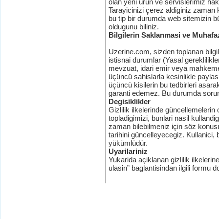
olan yeni ürün ve servislerimiz hak
Tarayicinizi çerez aldiginiz zaman 
bu tip bir durumda web sitemizin b
oldugunu biliniz.
Bilgilerin Saklanmasi ve Muhafa
Uzerine.com, sizden toplanan bilgil
istisnai durumlar (Yasal gereklilik
mevzuat, idari emir veya mahkeme k
üçüncü sahislarla kesinlikle payla
üçüncü kisilerin bu tedbirleri asar
garanti edemez. Bu durumda sorum
Degisiklikler
Gizlilik ilkelerinde güncellemelerin
topladigimizi, bunlari nasil kulland
zaman bilebilmeniz için söz konusu 
tarihini güncelleyecegiz. Kullanici,
yükümlüdür.
Uyarilariniz
Yukarida açiklanan gizlilik ilkeleri
ulasin” baglantisindan ilgili formu d