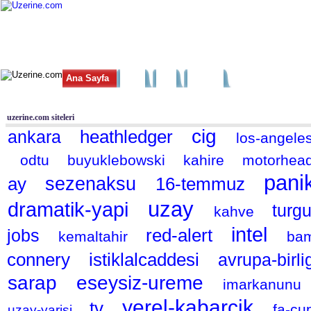
Ana Sayfa
Haber
Blog
Fotoğraf
Tüm Siteler
|
Arama
uzerine.com siteleri
cig
heathledger
ankara
los-angele
odtu
buyuklebowski
kahire
motorhea
pani
ay
sezenaksu
16-temmuz
uzay
dramatik-yapi
turg
kahve
intel
red-alert
jobs
kemaltahir
ba
connery
istiklalcaddesi
avrupa-birli
sarap
eseysiz-ureme
imarkanunu
yerel-kabarcik
tv
fa-cu
uzay-yarisi