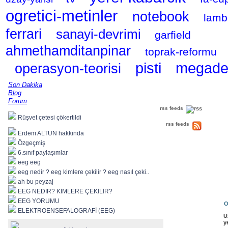
ogretici-metinler
notebook
lamb
ferrari
sanayi-devrimi
garfield
ahmethamditanpinar
toprak-reformu
pisti
megade
operasyon-teorisi
Son Dakika
Blog
Forum
rss feeds
Rüşvet çetesi çökertildi
rss feeds
Erdem ALTUN hakkında
Özgeçmiş
6.sınıf paylaşımlar
eeg eeg
eeg nedir ? eeg kimlere çekilir ? eeg nasıl çeki..
ah bu peyzaj
EEG NEDİR? KİMLERE ÇEKİLİR?
EEG YORUMU
O
ELEKTROENSEFALOGRAFİ (EEG)
U
y