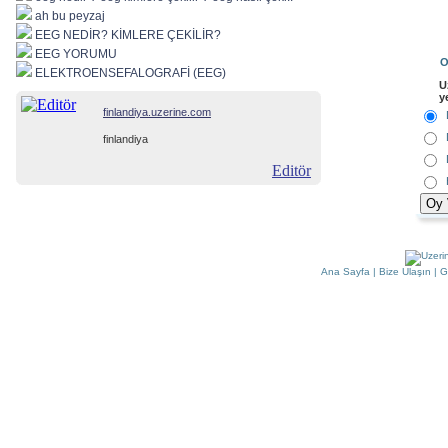
ah bu peyzaj
EEG NEDİR? KİMLERE ÇEKİLİR?
EEG YORUMU
O
ELEKTROENSEFALOGRAFİ (EEG)
U
y
finlandiya.uzerine.com
finlandiya
Editör
Ana Sayfa
|
Bize Ulaşın
|
G