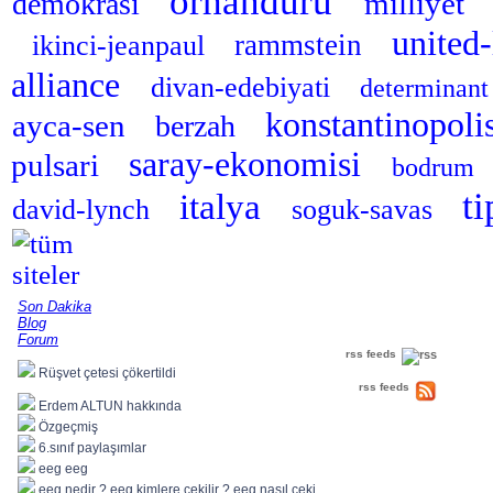
orhanduru
milliyet
demokrasi
united
rammstein
ikinci-jeanpaul
alliance
divan-edebiyati
determinan
konstantinopoli
ayca-sen
berzah
saray-ekonomisi
pulsari
bodrum
t
italya
david-lynch
soguk-savas
Son Dakika
Blog
Forum
rss feeds
Rüşvet çetesi çökertildi
rss feeds
Erdem ALTUN hakkında
Özgeçmiş
6.sınıf paylaşımlar
eeg eeg
eeg nedir ? eeg kimlere çekilir ? eeg nasıl çeki..