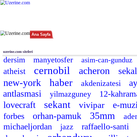
Ana Sayfa
Haber
Blog
Fotoğraf
Tüm Siteler
|
Arama
uzerine.com siteleri
dersim
manyetosfer
asim-can-gunduz
cernobil
acheron
seka
atheist
haber
new-york
ay
akdenizatesi
antlasmasi
12-kahram
yilmazguney
sekant
lovecraft
e-muz
vivipar
35mm
orhan-pamuk
forbes
ad
michaeljordan
raffaello-santi
jazz