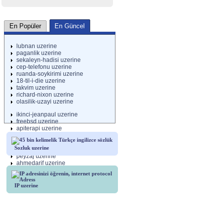
En Güncel
En Popüler
lubnan uzerine
paganlik uzerine
sekaleyn-hadisi uzerine
cep-telefonu uzerine
ruanda-soykirimi uzerine
18-til-i-die uzerine
takvim uzerine
richard-nixon uzerine
olasilik-uzayi uzerine
ikinci-jeanpaul uzerine
freebsd uzerine
apiterapi uzerine
aramamotorlari uzerine
uyku uzerine
Sozluk uzerine
kazimkoyuncu uzerine
peyzaj uzerine
ahmedarif uzerine
cahitsitkitaranci uzerine
IP uzerine