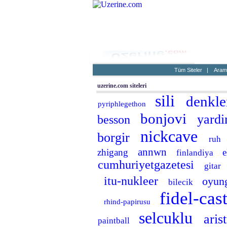
Ana Sayf
Tüm Siteler
|
Aram
uzerine.com siteleri
sili
denkl
pyriphlegethon
bonjovi
yard
besson
nickcave
borgir
ruh
annwn
zhigang
e
finlandiya
cumhuriyetgazetesi
gitar
itu-nukleer
oyun
bilecik
fidel-cas
rhind-papirusu
selcuklu
aris
paintball