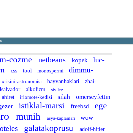
a
Haber
Blog
Fotoğraf
a
em-cozme
netbeans
luc-
kopek
im
dimmu-
css
tool
monospermi
hayvanhaklari
zhai-
x-isini-astronomisi
lsalvador
alkolizm
sivilce
silah
omerseyfettin
ahiret
iriomote-kedisi
istiklal-marsi
ege
gezer
freebsd
tro
munih
wow
asya-kaplanlari
galatakoprusu
toteles
adolf-hitler