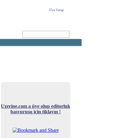
Üye Girişi
ARA
Yeni Üyelik
uzerine.com a üye olmak için tıklayın
Uzerine.com a üye olup editorluk
basvurusu için tiklayın !