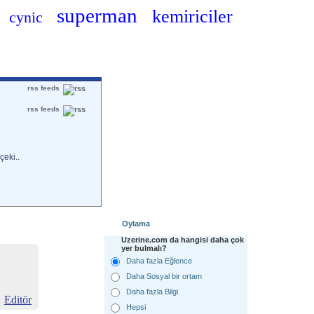
superman
kemiriciler
cynic
rss feeds
rss feeds
çeki..
Oylama
Uzerine.com da hangisi daha çok
yer bulmalı?
Daha fazla Eğlence
Daha Sosyal bir ortam
Daha fazla Bilgi
Editör
Hepsi