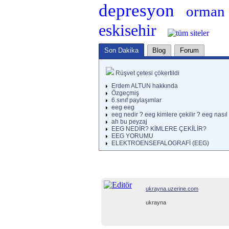
depresyon
orman
eskisehir
Son Dakika
Blog
Forum
Rüşvet çetesi çökertildi
Erdem ALTUN hakkında
Özgeçmiş
6.sınıf paylaşımlar
eeg eeg
eeg nedir ? eeg kimlere çekilir ? eeg nasıl 
ah bu peyzaj
EEG NEDİR? KİMLERE ÇEKİLİR?
EEG YORUMU
ELEKTROENSEFALOGRAFİ (EEG)
ukrayna.uzerine.com
ukrayna