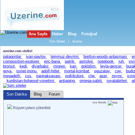
Ana Sayfa
Haber
Blog
Fotoğraf
Tüm Siteler
|
Arama
uzerine.com siteleri
patagonlar
ivan-pavlov
temmuz-devrimi
bretton-woods-anlasmasi
e
composition-explorer
eric-bana
patrik
astroloji
notebook
ruh
viv
bronsit
kedi
diyarbakir
migren
kan
gokbilim
leyla-gencer
bura
goya
ismet-inonu
adolf-hitler
mortal-kombat
oguzatay
cay
bud
megadeth
css
iraniraksavasi
onikikoloni
che
aser
nsync
icmi
kurdistan-bolgesel-yonetimi
antiaging
omega-sabiti
ruyatabirleri
a
Son Dakika
Blog
Forum
rss feeds
Rüşvet çetesi çökertildi