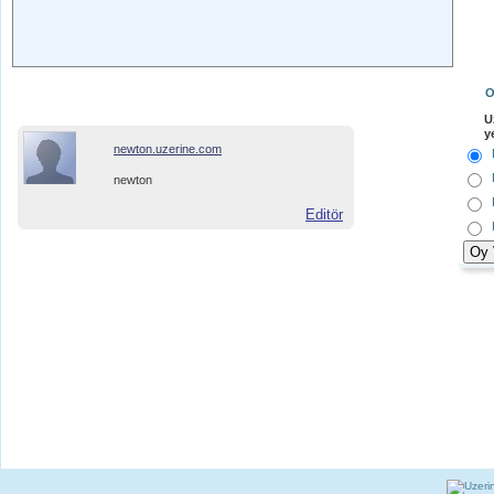
O
U
y
newton.uzerine.com
newton
Editör