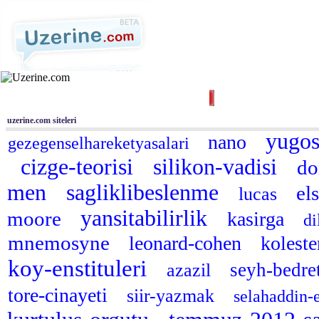
Ana Sayfa
Haber
Blog
Fotoğraf
Tüm Siteler
|
Arama
uzerine.com siteleri
yugos
nano
gezegenselhareketyasalari
cizge-teorisi
silikon-vadisi
do
men
sagliklibeslenme
el
lucas
yansitabilirlik
moore
kasirga
di
mnemosyne
leonard-cohen
koleste
koy-enstituleri
seyh-bedre
azazil
tore-cinayeti
siir-yazmak
selahaddin-