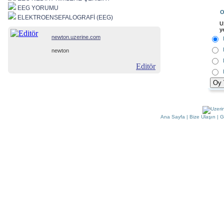
EEG YORUMU
O
ELEKTROENSEFALOGRAFİ (EEG)
U
y
newton.uzerine.com
newton
Editör
Ana Sayfa
|
Bize Ulaşın
|
G