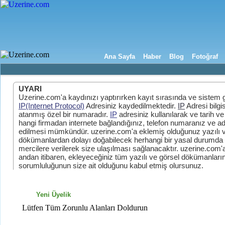
Ana Sayfa
Haber
Blog
Fotoğraf
UYARI
Uzerine.com'a kaydınızı yaptırırken kayıt sırasında ve sistem g
IP(Internet Protocol)
Adresiniz kaydedilmektedir.
IP
Adresi bilgi
atanmış özel bir numaradır.
IP
adresiniz kullanılarak ve tarih ve 
hangi firmadan internete bağlandığınız, telefon numaranız ve adr
edilmesi mümkündür. uzerine.com'a eklemiş olduğunuz yazılı v
dökümanlardan dolayı doğabilecek herhangi bir yasal durumda bu
mercilere verilerek size ulaşılması sağlanacaktır. uzerine.com
andan itibaren, ekleyeceğiniz tüm yazılı ve görsel dökümanların,
sorumluluğunun size ait olduğunu kabul etmiş olursunuz.
Yeni Üyelik
Lütfen Tüm Zorunlu Alanları Doldurun