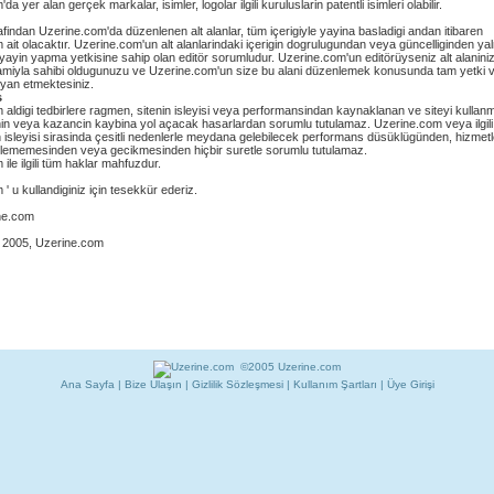
a yer alan gerçek markalar, isimler, logolar ilgili kuruluslarin patentli isimleri olabilir.
rafindan Uzerine.com'da düzenlenen alt alanlar, tüm içerigiyle yayina basladigi andan itibaren
ait olacaktır. Uzerine.com'un alt alanlarindaki içerigin dogrulugundan veya güncelliginden ya
 yayin yapma yetkisine sahip olan editör sorumludur. Uzerine.com'un editörüyseniz alt alanini
mamiyla sahibi oldugunuzu ve Uzerine.com'un size bu alani düzenlemek konusunda tam yetki 
yan etmektesiniz.
s
aldigi tedbirlere ragmen, sitenin isleyisi veya performansindan kaynaklanan ve siteyi kullan
ginin veya kazancin kaybina yol açacak hasarlardan sorumlu tutulamaz. Uzerine.com veya ilgili
n isleyisi sirasinda çesitli nedenlerle meydana gelebilecek performans düsüklügünden, hizmetl
rilememesinden veya gecikmesinden hiçbir suretle sorumlu tutulamaz.
ile ilgili tüm haklar mahfuzdur.
' u kullandiginiz için tesekkür ederiz.
ne.com
 2005, Uzerine.com
©2005 Uzerine.com
Ana Sayfa
|
Bize Ulaşın
|
Gizlilik Sözleşmesi
|
Kullanım Şartları
|
Üye Girişi