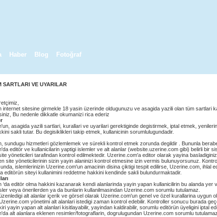
a
Haber
Blog
Fotoğraf
 SARTLARI VE UYARILAR
retçimiz,
internet sitesine girmekle 18 yasin üzerinde oldugunuzu ve asagida yazili olan tüm sartlari k
rsiniz, Bu nedenle dikkatle okumanizi rica ederiz
er
n, asagida yazili sartlari, kurallari ve uyarilari gerektiginde degistirmek, iptal etmek, yenilerin
ini sakli tutar. Bu degisiklikleri takip etmek, kullanicinin sorumlulugundadir.
, sundugu hizmetleri gözlemlemek ve sürekli kontrol etmek zorunda degildir . Bununla berab
a editör ve kullanicilarin yaptigi islemler ve alt alanlar (website.uzerine.com gibi) belirli bir s
 site yöneticileri tarafindan kontrol edilmektedir. Uzerine.com'a editor olarak yayina basladiginiz
en site yöneticilerinin sizin yayin alaninizi kontrol etmesine izin vermis bulunuyorsunuz. Kontro
unda, islemlerinizin Uzerine.com'un amacinin disina çiktigi tespit edilirse, Uzerine.com, ihlal 
ya editörün siteyi kullanimini reddetme hakkini kendinde sakli bulundurmaktadir.
ları
‘da editör olma hakkini kazanarak kendi alanlarinda yayin yapan kullanicilirin bu alanda yer v
rüsler veya önerilerden ya da bunlarin kullanilmasindan Uzerine.com sorumlu tutulamaz.
düzenledigi alt alanlar içerik ve görsel olarak Uzerine.com'un genel ve özel kurallarina uygun 
Uzerine.com yönetimi alt alanlari istedigi zaman kontrol edebilir. Kontroller sonucu burada ge
iri yayin yapan alt alanlari kisitlayabilir, yayindan kaldirabilir, sorumlu editörün üyeligini iptal ede
'da alt alanlara eklenen resimler/fotograflarin, dogrulugundan Uzerine.com sorumlu tutulama