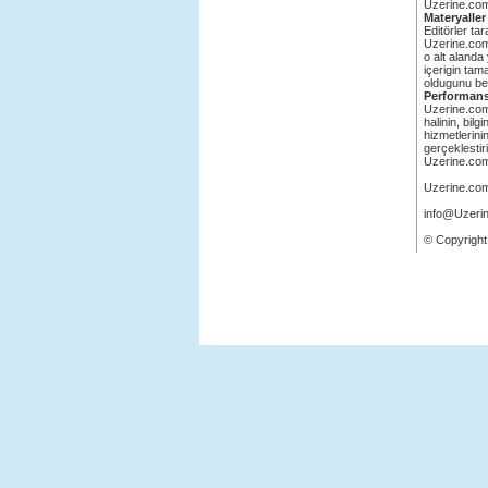
Uzerine.com'd
Materyaller
Editörler ta
Uzerine.com 
o alt alanda
içerigin ta
oldugunu be
Performan
Uzerine.com 
halinin, bil
hizmetlerini
gerçeklesti
Uzerine.com 
Uzerine.com 
info@Uzeri
© Copyright