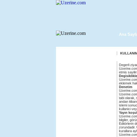
Ana Sayf
KULLANIM
Degerli ziya
Uzerine.com 
etmis sayili
Degisiklikl
Uzerine.com'u
eklemek hakk
Denetim
Uzerine.com
Uzerine.com'd
tabi olarak,
andan itibar
islemi sonuc
kullanici ve
Yayın koşul
Uzerine.com 
bilgiler, gö
Editörlerin 
zorundadir. 
kurallara ayk
Uzerine.com