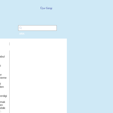
Üye Girişi
ARA
abul
i
er
isteme
l
eden
erdigi
olmak
çen
bilir.
z.