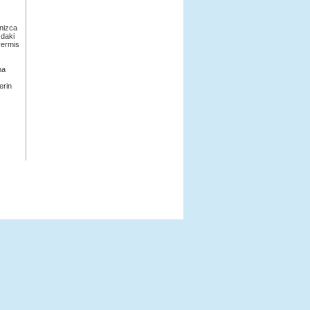
lnizca
zdaki
vermis
ma
erin