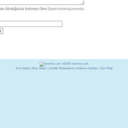
de Gördüğünüz Kelimeyi Girin:
Spam Koruma(zorunlu)
©2005 Uzerine.com
Ana Sayfa
|
Bize Ulaşın
|
Gizlilik Sözleşmesi
|
Kullanım Şartları
|
Üye Girişi