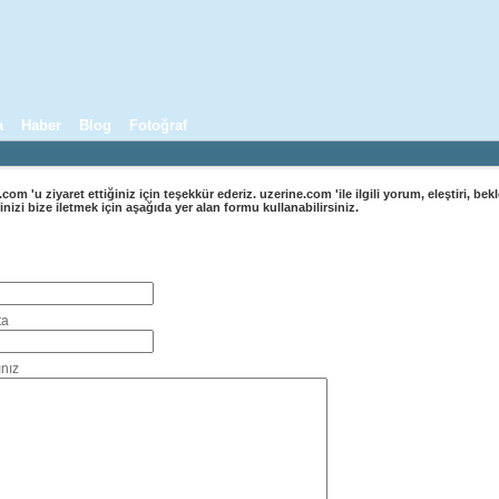
a
Haber
Blog
Fotoğraf
com 'u ziyaret ettiğiniz için teşekkür ederiz. uzerine.com 'ile ilgili yorum, eleştiri, bekl
inizi bize iletmek için aşağıda yer alan formu kullanabilirsiniz.
Bize Ulaşın Formu
ta
nız