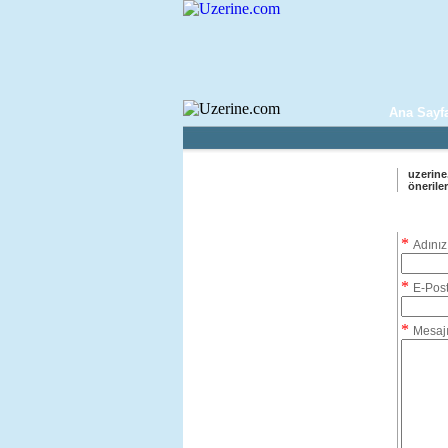
Ana Sayf
uzerine.
öneriler
*
Adınız
*
E-Pos
*
Mesajı