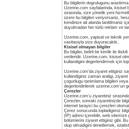
Bu bilgilerin dogrulugunu arastirma
Uzerine.com sayfalarinda, kisisel bil
sirasinda, size yönelik yeni hizmet
üzere bu bilgileri veriyorsaniz, hes
kendinize ait alanda tanitilmaniz için
duyulmadan her türlü reklam ve tanit
Uzerine.com, yapisal ve teknik yenili
vasitasiyla size duyuracaktir..
Kisisel olmayan bilgiler
Bu bilgiler, belirli bir kimlik ile il
verileridir. Uzerine.com, kisisel olma
kullandigini degerlendirmek için top
Uzerine.com'da ziyaret ettiginiz sayf
kullandiginiz zaman araligi, ziyaret s
çogunlugu tanimlama bilgileri veya di
degerlendirilerek uzerine.com'un geli
Çerezler
Uzerine.com'u ziyaretiniz sirasinda 
Çerezler, sonraki ziyaretinizde bil
internet tarayici bu çerezleri otom
Çerez sonucunda topladigimiz bilgil
(IP) adresi içerebilir, web sitemiz
bölümlerini ziyaret ettiginiz gibi. Bu
olup olmadigini denetlemek, istatist