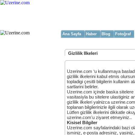
Ana Sayfa
Haber
Blog
Fotoğraf
Gizlilik Ilkeleri
Uzerine.com ‘u kullanmaya basladig
gizlilik ilkelerini kabul etmis olur
topladigi çesitli bilgilerin kullanim al
sartlarini belirler.
Uzerine.com içinde baska sitelere b
vasitasiyla bu sitelere ulastiginiz
gizlilik ilkeleri yalnizca uzerine.co
toplanan bilgilerinizle ilgili olara
Lütfen gizlilik ilkelerini dikkatle o
uzerine.com'u ziyaret etmeyiniz..
Kisisel Bilgiler
Uzerine.com sayfalarindaki bazi ol
isminiz, e-posta adresiniz, yasiniz, 