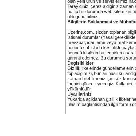
olan yeni ürün ve servislerimiz hak
Tarayicinizi çerez aldiginiz zaman 
bu tip bir durumda web sitemizin b
oldugunu biliniz.
Bilgilerin Saklanmasi ve Muhafa
Uzerine.com, sizden toplanan bilgil
istisnai durumlar (Yasal gereklilik
mevzuat, idari emir veya mahkeme k
üçüncü sahislarla kesinlikle payla
üçüncü kisilerin bu tedbirleri asar
garanti edemez. Bu durumda sorum
Degisiklikler
Gizlilik ilkelerinde güncellemelerin
topladigimizi, bunlari nasil kulland
zaman bilebilmeniz için söz konusu 
tarihini güncelleyecegiz. Kullanici,
yükümlüdür.
Uyarilariniz
Yukarida açiklanan gizlilik ilkeleri
ulasin” baglantisindan ilgili formu d