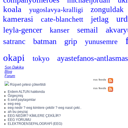
michaeljordan
koala
zonguldak
yugoslavya-kralligi
ur
kamerasi
jetlag
cate-blanchett
leyla-gencer
semail
akvar
kanser
batman
grip
satranc
yunusemre
okapi
ayastefanos-antlasma
tokyo
Son Dakika
Blog
Forum
rss feeds
Rüşvet çetesi çökertildi
rss feeds
Erdem ALTUN hakkında
Özgeçmiş
6.sınıf paylaşımlar
eeg eeg
eeg nedir ? eeg kimlere çekilir ? eeg nasıl çeki..
ah bu peyzaj
EEG NEDİR? KİMLERE ÇEKİLİR?
EEG YORUMU
ELEKTROENSEFALOGRAFİ (EEG)