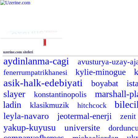
Ana Sayfa
Haber
Blog
Fotoğraf
Tüm Siteler
|
Arama
uzerine.com siteleri
aydinlanma-cagi
avusturya-uzay-aj
kylie-minogue
fenerrumpatrikhanesi
asik-halk-edebiyati
ist
boyabat
slayer
marshall-p
konstantinopolis
bilec
ladin
klasikmuzik
hitchcock
leyla-navaro
jeotermal-enerji
zenit
yakup-kuyusu
universite
dordunc
companyofheroes
uk