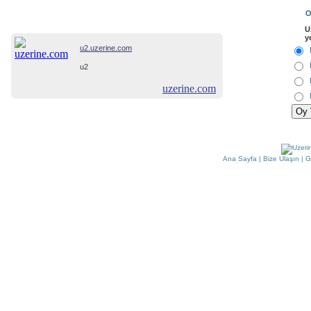
O
U
y
u2.uzerine.com
u2
uzerine.com
Ana Sayfa
|
Bize Ulaşın
|
G