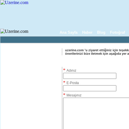
Ana Sayfa
Haber
Blog
Fotoğraf
uzerine.com 'u ziyaret ettiğiniz için teşekkü
önerilerinizi bize iletmek için aşağıda yer 
Bize Ulaşın Formu
*
Adınız
*
E-Posta
*
Mesajınız