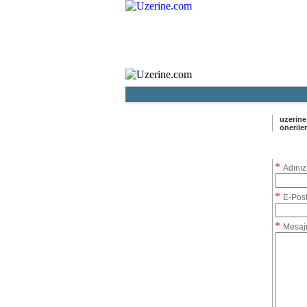
Ana Sayf
uzerine.
öneriler
*
Adınız
*
E-Pos
*
Mesajı