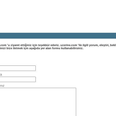
a
Haber
Blog
Fotoğraf
com 'u ziyaret ettiğiniz için teşekkür ederiz. uzerine.com 'ile ilgili yorum, eleştiri, bekl
inizi bize iletmek için aşağıda yer alan formu kullanabilirsiniz.
Bize Ulaşın Formu
ta
nız