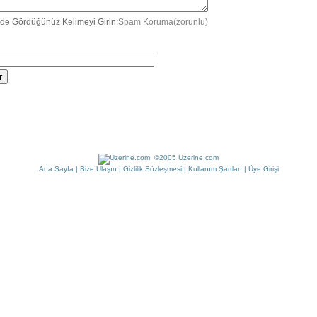
de Gördüğünüz Kelimeyi Girin:
Spam Koruma(zorunlu)
©2005 Uzerine.com
Ana Sayfa
|
Bize Ulaşın
|
Gizlilik Sözleşmesi
|
Kullanım Şartları
|
Üye Girişi