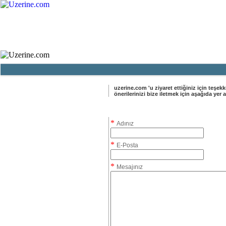
Ana Sayfa
Haber
Blog
Fotoğraf
uzerine.com 'u ziyaret ettiğiniz için teşekkü
önerilerinizi bize iletmek için aşağıda yer 
Bize Ulaşın Formu
*
Adınız
*
E-Posta
*
Mesajınız