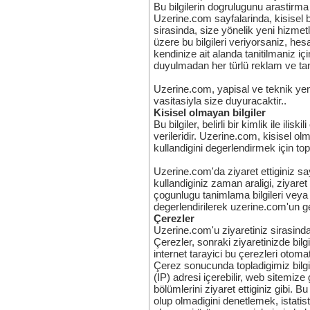
Bu bilgilerin dogrulugunu arastirma
Uzerine.com sayfalarinda, kisisel bil
sirasinda, size yönelik yeni hizmet
üzere bu bilgileri veriyorsaniz, hes
kendinize ait alanda tanitilmaniz için
duyulmadan her türlü reklam ve tanit
Uzerine.com, yapisal ve teknik yenili
vasitasiyla size duyuracaktir..
Kisisel olmayan bilgiler
Bu bilgiler, belirli bir kimlik ile il
verileridir. Uzerine.com, kisisel olma
kullandigini degerlendirmek için top
Uzerine.com'da ziyaret ettiginiz sayf
kullandiginiz zaman araligi, ziyaret s
çogunlugu tanimlama bilgileri veya di
degerlendirilerek uzerine.com'un geli
Çerezler
Uzerine.com'u ziyaretiniz sirasinda 
Çerezler, sonraki ziyaretinizde bil
internet tarayici bu çerezleri otom
Çerez sonucunda topladigimiz bilgil
(IP) adresi içerebilir, web sitemiz
bölümlerini ziyaret ettiginiz gibi. Bu
olup olmadigini denetlemek, istatist