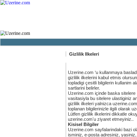
Ana Sayfa
Haber
Blog
Fotoğraf
Gizlilik Ilkeleri
Uzerine.com ‘u kullanmaya basladig
gizlilik ilkelerini kabul etmis olur
topladigi çesitli bilgilerin kullanim al
sartlarini belirler.
Uzerine.com içinde baska sitelere b
vasitasiyla bu sitelere ulastiginiz
gizlilik ilkeleri yalnizca uzerine.co
toplanan bilgilerinizle ilgili olara
Lütfen gizlilik ilkelerini dikkatle o
uzerine.com'u ziyaret etmeyiniz..
Kisisel Bilgiler
Uzerine.com sayfalarindaki bazi ol
isminiz, e-posta adresiniz, yasiniz, 