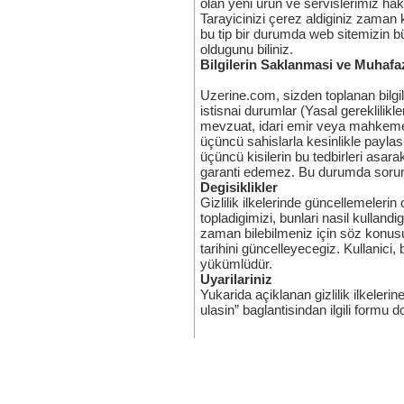
olan yeni ürün ve servislerimiz hak
Tarayicinizi çerez aldiginiz zaman 
bu tip bir durumda web sitemizin b
oldugunu biliniz.
Bilgilerin Saklanmasi ve Muhafa
Uzerine.com, sizden toplanan bilgil
istisnai durumlar (Yasal gereklilik
mevzuat, idari emir veya mahkeme k
üçüncü sahislarla kesinlikle payla
üçüncü kisilerin bu tedbirleri asar
garanti edemez. Bu durumda sorum
Degisiklikler
Gizlilik ilkelerinde güncellemelerin
topladigimizi, bunlari nasil kulland
zaman bilebilmeniz için söz konusu 
tarihini güncelleyecegiz. Kullanici,
yükümlüdür.
Uyarilariniz
Yukarida açiklanan gizlilik ilkeleri
ulasin” baglantisindan ilgili formu d