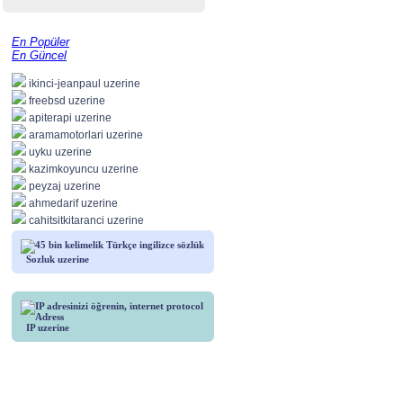
En Popüler
En Güncel
ikinci-jeanpaul uzerine
freebsd uzerine
apiterapi uzerine
aramamotorlari uzerine
uyku uzerine
kazimkoyuncu uzerine
peyzaj uzerine
ahmedarif uzerine
cahitsitkitaranci uzerine
Sozluk uzerine
IP uzerine