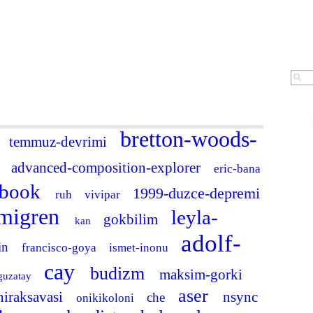
Fotoğraf
ARA
a
bretton-woods-
temmuz-devrimi
advanced-composition-explorer
e
eric-bana
ebook
1999-duzce-depremi
ruh
vivipar
migren
leyla-
gokbilim
kan
adolf-
tin
francisco-goya
ismet-inonu
cay
budizm
maksim-gorki
guzatay
aser
niraksavasi
nsync
che
onikikoloni