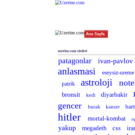
Ana Sayfa
Haber
Blog
Tüm Siteler
|
Aram
uzerine.com siteleri
patagonlar
ivan-pavlov
anlasmasi
eseysiz-urem
astroloji
not
patrik
bronsit
diyarbakir
kedi
gencer
bar
burak
kanser
hitler
mortal-kombat
o
yakup
css
megadeth
ira