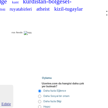
dge
kurdistan-bolgesel-
kant
kizil-tugaylar
atheist
ruyatabirleri
biti
rss feeds
Oylama
Uzerine.com da hangisi daha çok
yer bulmalı?
Daha fazla Eğlence
Daha Sosyal bir ortam
Daha fazla Bilgi
Editör
Hepsi