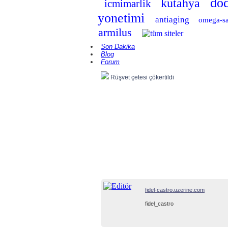
do
kutahya
icmimarlik
yonetimi
antiaging
omega-sa
armilus
Son Dakika
Blog
Forum
Rüşvet çetesi çökertildi
fidel-castro.uzerine.com
fidel_castro