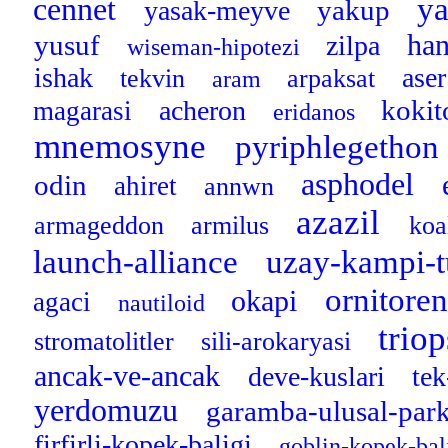
y
cennet
yakup
yasak-meyve
han
yusuf
zilpa
wiseman-hipotezi
ishak
ase
tekvin
arpaksat
aram
koki
acheron
magarasi
eridanos
mnemosyne
pyriphlegethon
asphodel
odin
ahiret
annwn
azazil
armageddon
armilus
koa
launch-alliance
uzay-kampi-t
ornitore
okapi
agaci
nautiloid
trio
stromatolitler
sili-arokaryasi
ancak-ve-ancak
deve-kuslari
tek
yerdomuzu
garamba-ulusal-par
firfirli-kopek-baligi
goblin-kopek-bal