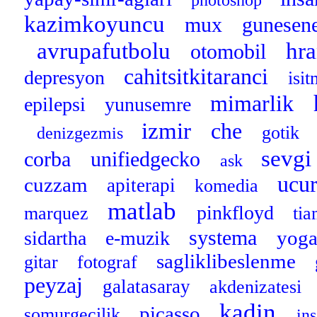
photoshop
kazimkoyuncu
mux
gunesene
avrupafutbolu
hr
otomobil
cahitsitkitaranci
depresyon
isi
mimarlik
epilepsi
yunusemre
izmir
che
gotik
denizgezmis
sevgi
corba
unifiedgecko
ask
ucu
cuzzam
apiterapi
komedia
matlab
pinkfloyd
marquez
ti
systema
yog
sidartha
e-muzik
sagliklibeslenme
gitar
fotograf
peyzaj
galatasaray
akdenizatesi
kadin
picasso
somurgecilik
in