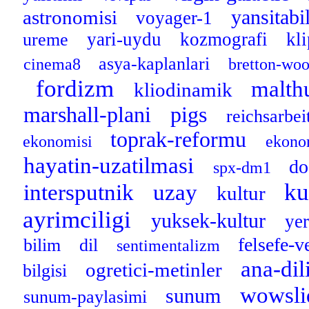
yansitabi
astronomisi
voyager-1
yari-uydu
kozmografi
kl
ureme
asya-kaplanlari
cinema8
bretton-wo
fordizm
malth
kliodinamik
marshall-plani
pigs
reichsarbei
toprak-reformu
ekonomisi
ekono
hayatin-uzatilmasi
d
spx-dm1
ku
intersputnik
uzay
kultur
ayrimciligi
yuksek-kultur
yer
felsefe-
bilim
dil
sentimentalizm
ana-dil
ogretici-metinler
bilgisi
wowsli
sunum
sunum-paylasimi