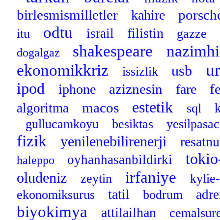
birlesmismilletler
porsch
kahire
odtu
filistin
israil
itu
gazze
shakespeare
nazimh
dogalgaz
u
ekonomikkriz
usb
issizlik
ipod
aziznesin
f
iphone
fare
estetik
macos
algoritma
sql
gullucamkoyu
besiktas
yesilpasa
fizik
yenilenebilirenerji
resatn
tokio
oyhanhasanbildirki
haleppo
irfaniye
oludeniz
zeytin
kyli
tatil
adre
ekonomiksurus
bodrum
biyokimya
attilailhan
cemalsur