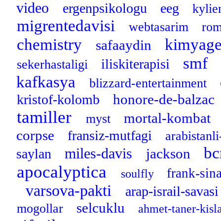
video
ergenpsikologu
eeg
kyli
migrentedavisi
webtasarim
ro
chemistry
kimyage
safaaydin
smf
iliskiterapisi
sekerhastaligi
kafkasya
blizzard-entertainment
honore-de-balzac
kristof-kolomb
tamiller
mortal-kombat
myst
corpse
fransiz-mutfagi
arabistanl
bc
miles-davis
jackson
saylan
apocalyptica
frank-sin
soulfly
varsova-pakti
arap-israil-savas
selcuklu
mogollar
ahmet-taner-kisl