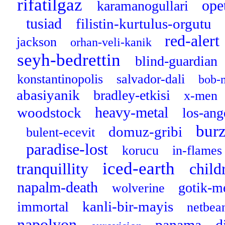
rifatilgaz
ope
karamanogullari
tusiad
filistin-kurtulus-orgutu
red-alert
jackson
orhan-veli-kanik
seyh-bedrettin
blind-guardian
konstantinopolis
salvador-dali
bob-
abasiyanik
bradley-etkisi
x-men
heavy-metal
woodstock
los-ang
bur
domuz-gribi
bulent-ecevit
paradise-lost
korucu
in-flame
iced-earth
tranquillity
chil
napalm-death
gotik-m
wolverine
kanli-bir-mayis
immortal
netbea
napolyon
panama
d