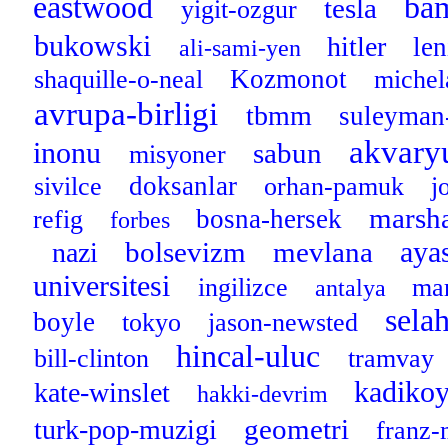
eastwood
ba
tesla
yigit-ozgur
bukowski
hitler
le
ali-sami-yen
Kozmonot
shaquille-o-neal
michel
avrupa-birligi
tbmm
suleyman
akvar
inonu
sabun
misyoner
doksanlar
sivilce
orhan-pamuk
j
marsha
bosna-hersek
refig
forbes
aya
bolsevizm
mevlana
nazi
universitesi
ingilizce
ma
antalya
sela
boyle
tokyo
jason-newsted
hincal-uluc
bill-clinton
tramvay
kadiko
kate-winslet
hakki-devrim
geometri
turk-pop-muzigi
franz