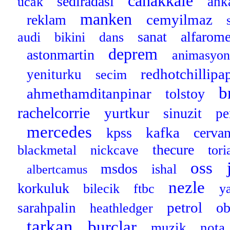
canakkale
sediradasi
ank
ucak
manken
cemyilmaz
reklam
sanat
alfarom
audi
bikini
dans
deprem
astonmartin
animasyo
redhotchillipa
yeniturku
secim
b
ahmethamditanpinar
tolstoy
rachelcorrie
yurtkur
sinuzit
pe
mercedes
kafka
kpss
cerva
thecure
blackmetal
nickcave
tor
oss
msdos
ishal
albertcamus
nezle
korkuluk
bilecik
ftbc
y
petrol
o
sarahpalin
heathledger
tarkan
burclar
muzik
nota