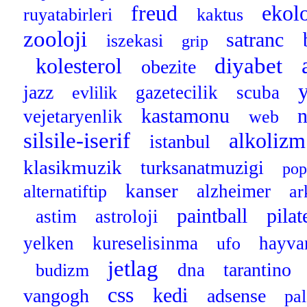
freud
ekol
ruyatabirleri
kaktus
zooloji
satranc
iszekasi
grip
diyabet
kolesterol
obezite
jazz
gazetecilik
scuba
evlilik
kastamonu
vejetaryenlik
web
silsile-iserif
alkoliz
istanbul
klasikmuzik
turksanatmuzigi
pop
kanser
alzheimer
alternatiftip
ar
paintball
pila
astim
astroloji
yelken
kureselisinma
hayva
ufo
jetlag
tarantino
dna
budizm
css
kedi
vangogh
adsense
pa