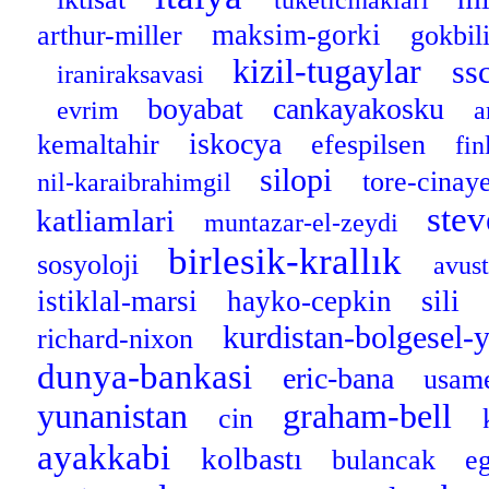
tuketicihaklari
maksim-gorki
arthur-miller
gokbi
kizil-tugaylar
ss
iraniraksavasi
boyabat
cankayakosku
evrim
a
iskocya
kemaltahir
efespilsen
fi
silopi
tore-cinay
nil-karaibrahimgil
stev
katliamlari
muntazar-el-zeydi
birlesik-krallık
sosyoloji
avus
sili
istiklal-marsi
hayko-cepkin
kurdistan-bolgesel-
richard-nixon
dunya-bankasi
eric-bana
usame
yunanistan
graham-bell
cin
ayakkabi
kolbastı
bulancak
e