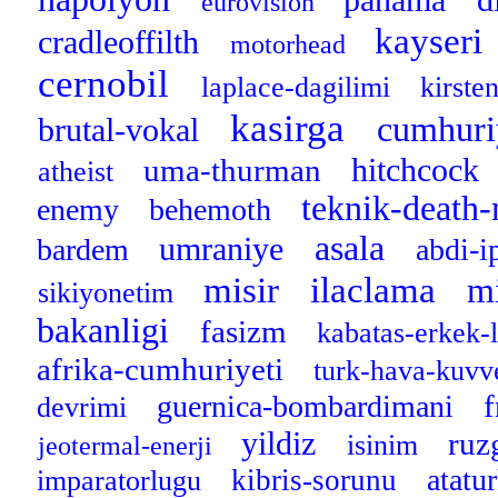
eurovision
kayseri
cradleoffilth
motorhead
cernobil
laplace-dagilimi
kirste
kasirga
cumhuri
brutal-vokal
hitchcock
uma-thurman
atheist
teknik-death
enemy
behemoth
asala
umraniye
bardem
abdi-i
misir
ilaclama
mi
sikiyonetim
bakanligi
fasizm
kabatas-erkek-l
afrika-cumhuriyeti
turk-hava-kuvv
f
guernica-bombardimani
devrimi
yildiz
ruz
isinim
jeotermal-enerji
atatu
kibris-sorunu
imparatorlugu