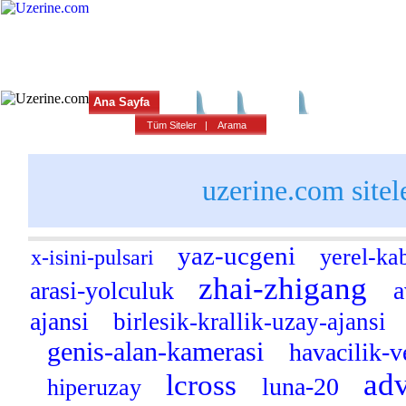
Ana Sayfa
Haber
Blog
Fotoğraf
Tüm Siteler
|
Arama
uzerine.com sitel
yaz-ucgeni
yerel-ka
x-isini-pulsari
zhai-zhigang
arasi-yolculuk
a
ajansi
birlesik-krallik-uzay-ajansi
genis-alan-kamerasi
havacilik-
ad
lcross
luna-20
hiperuzay