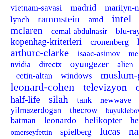
madrid
marilyn-
vietnam-savasi
intel
rammstein
amd
lynch
mclaren
blu-ra
cemal-abdulnasir
kopenhag-kriterleri
cronenberg
arthurc-clarke
isaac-asimov
me
oyungezer
nvidia
directx
alien
muslum-
cetin-altan
windows
leonard-cohen
televizyon
silah
half-life
tank
newwave
thecrow
yilmazerdogan
buyuklebo
leonardo
helikopter
h
batman
na
lucas
spielberg
omerseyfettin