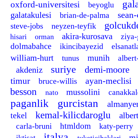
gal
oxford-universitesi
beyoglu
sean
galatakulesi
brian-de-palma
golcukd
steve-jobs
neyzen-teyfik
akira-kurosava
ziya
hisari
orman
dolmabahce
ikincibayezid
elsanatl
william-hurt
munih
tunus
albert
suriye
demi-moore
akdeniz
timur
ayan-meclisi
bruce-willis
besson
mussolini
canakkal
nato
paganlik
gurcistan
almanye
kemal-kilicdaroglu
albe
tekel
htmldom
carla-bruni
katy-perry
italya
mi
iktisat