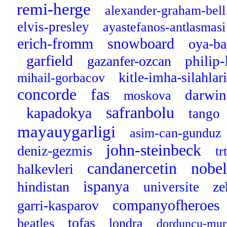
remi-herge
alexander-graham-bel
elvis-presley
ayastefanos-antlasmas
erich-fromm
snowboard
oya-b
garfield
philip
gazanfer-ozcan
kitle-imha-silahlar
mihail-gorbacov
concorde
fas
darwi
moskova
safranbolu
kapadokya
tango
mayauygarligi
asim-can-gunduz
john-steinbeck
deniz-gezmis
tr
candanercetin
nobe
halkevleri
ispanya
hindistan
ze
universite
companyofheroes
garri-kasparov
tofas
beatles
londra
dorduncu-mur