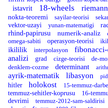
18-wheels
riemann
istavrit
nokta-teoremi
sayilar-teorisi
seka
ra
vektor-uzayi
yunan-matematigi
rhind-papirusu
numerik-analiz
operasyon-teorisi
omega-sabiti
iki
fibonacci-
ikililik
interpolasyon
analizi
grad
cizge-teorisi
de-mo
determinant
denklem-cozme
arit
libasyon
ayrik-matematik
pi
holokost
hitler
15-temmuz-darbe
temmuz-sehitler-koprusu
16-temm
devrimi
temmuz-2012-sam-saldirisi