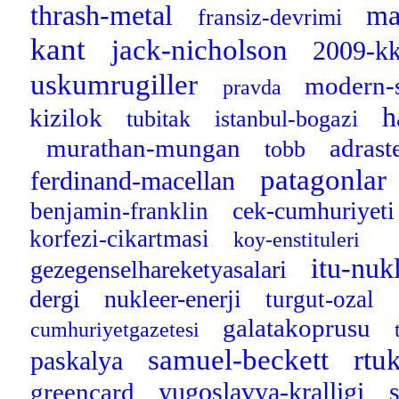
thrash-metal
ma
fransiz-devrimi
kant
jack-nicholson
2009-kk
uskumrugiller
modern-
pravda
h
kizilok
tubitak
istanbul-bogazi
murathan-mungan
adrast
tobb
patagonlar
ferdinand-macellan
cek-cumhuriyet
benjamin-franklin
korfezi-cikartmasi
koy-enstituleri
itu-nuk
gezegenselhareketyasalari
dergi
nukleer-enerji
turgut-ozal
galatakoprusu
cumhuriyetgazetesi
samuel-beckett
rtu
paskalya
yugoslavya-kralligi
greencard