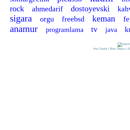
rock
dostoyevski
ahmedarif
kah
sigara
keman
orgu
freebsd
f
anamur
tv
k
programlama
java
Ana Sayfa
|
Bize Ulaşın
|
G