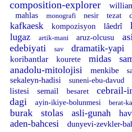
composition-explorer
willia
mahlas
nesir
tezat
monografi
kafkaesk
lâedrî
kompozisyon
as
lugaz
aruz-olcusu
artik-mani
edebiyati
dramatik-yapi
sav
midas
sa
koribantlar
kourete
anadolu-mitolojisi
menkibe
s
sekaleyn-hadisi
suneni-ebu-davud
cebrail-
listesi
semail
besaret
dagi
ayin-ikiye-bolunmesi
berat-k
burak
stolas
asli-gunah
hav
aden-bahcesi
dunyevi-zevkler-ba