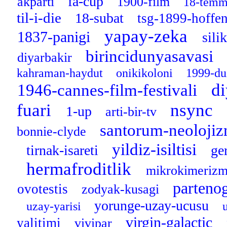
fa-cup
akparti
1900-film
18-temm
til-i-die
18-subat
tsg-1899-hoff
yapay-zeka
1837-panigi
sili
birincidunyasavasi
diyarbakir
kahraman-haydut
onikikoloni
1999-du
di
1946-cannes-film-festivali
fuari
nsync
1-up
arti-bir-tv
santorum-neoloji
bonnie-clyde
yildiz-isiltisi
tirnak-isareti
ge
hermafroditlik
mikrokimeriz
parteno
ovotestis
zodyak-kusagi
yorunge-uzay-ucusu
uzay-yarisi
virgin-galactic
yalitimi
vivipar