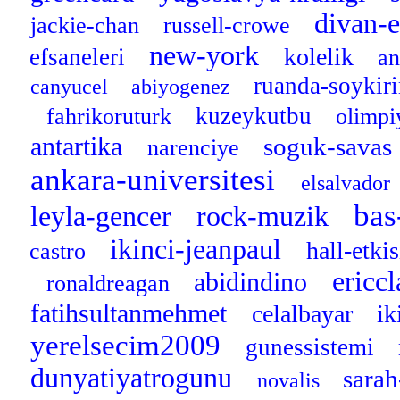
divan-
jackie-chan
russell-crowe
new-york
kolelik
efsaneleri
an
ruanda-soykir
canyucel
abiyogenez
kuzeykutbu
fahrikoruturk
olimpi
antartika
soguk-savas
narenciye
ankara-universitesi
elsalvador
bas
leyla-gencer
rock-muzik
ikinci-jeanpaul
hall-etki
castro
ericc
abidindino
ronaldreagan
fatihsultanmehmet
celalbayar
ik
yerelsecim2009
gunessistemi
dunyatiyatrogunu
sarah
novalis