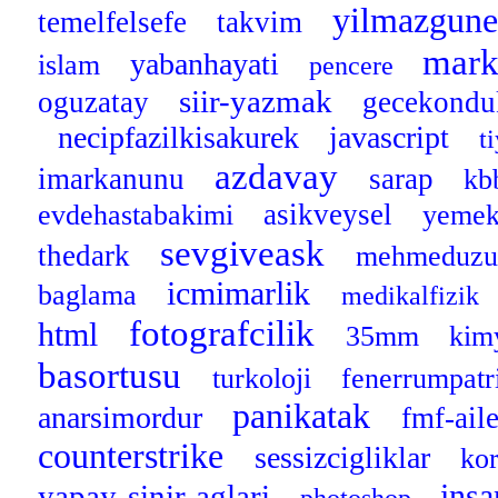
yilmazgun
temelfelsefe
takvim
mar
yabanhayati
islam
pencere
siir-yazmak
oguzatay
gecekond
necipfazilkisakurek
javascript
t
azdavay
imarkanunu
sarap
kb
asikveysel
evdehastabakimi
yemekt
sevgiveask
thedark
mehmeduz
icmimarlik
baglama
medikalfizik
fotografcilik
html
35mm
kim
basortusu
turkoloji
fenerrumpatr
panikatak
anarsimordur
fmf-ail
counterstrike
sessizcigliklar
ko
insa
yapay-sinir-aglari