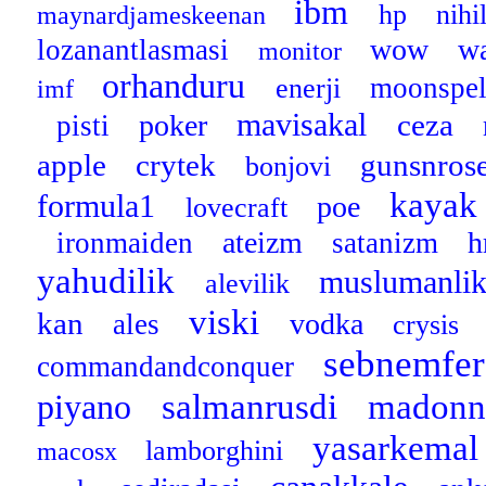
ibm
hp
nih
maynardjameskeenan
wow
wa
lozanantlasmasi
monitor
orhanduru
moonspe
enerji
imf
mavisakal
ceza
poker
pisti
apple
crytek
gunsnros
bonjovi
kayak
formula1
poe
lovecraft
ateizm
h
ironmaiden
satanizm
yahudilik
muslumanli
alevilik
viski
kan
vodka
ales
crysis
sebnemfe
commandandconquer
salmanrusdi
madon
piyano
yasarkema
lamborghini
macosx