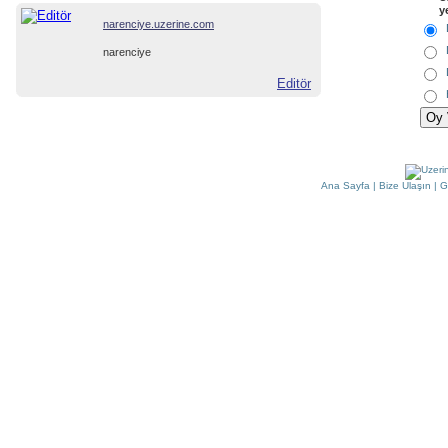
y
narenciye.uzerine.com
narenciye
Editör
Ana Sayfa
|
Bize Ulaşın
|
G