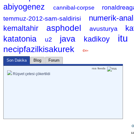
abiyogenez
ronaldrea
cannibal-corpse
numerik-anal
temmuz-2012-sam-saldirisi
asphodel
ka
kemaltahir
avusturya
itu
java
katatonia
kadikoy
u2
necipfazilkisakurek
Son Dakika
Blog
Forum
rss feeds
Rüşvet çetesi çökertildi
O
U