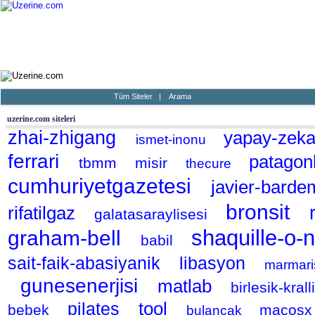
Ana Sayfa
Haber
Blog
Fotoğraf
Tüm Siteler
|
Arama
uzerine.com siteleri
zhai-zhigang
yapay-zek
ismet-inonu
ferrari
patagon
tbmm
misir
thecure
cumhuriyetgazetesi
javier-bard
bronsit
rifatilgaz
galatasaraylisesi
shaquille-o-
graham-bell
babil
sait-faik-abasiyanik
libasyon
marmar
gunesenerjisi
matlab
birlesik-kral
tool
pilates
bebek
macos
bulancak