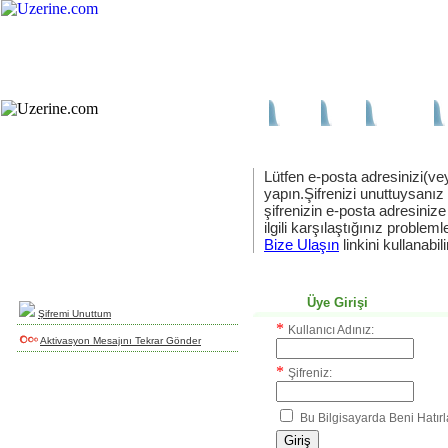
Ana Sayfa
Haber
Blog
Fotoğraf
Lütfen e-posta adresinizi(vey
yapın.Şifrenizi unuttuysanız
şifrenizin e-posta adresinize
Yeni Üyelik
ilgili karşılaştığınız problemler
uzerine.com a üye olmak için tıklayın
Bize Ulaşın
linkini kullanabili
Üye Girişi
Şifremi Unuttum
*
Kullanıcı Adınız:
Aktivasyon Mesajını Tekrar Gönder
*
Şifreniz:
Bu Bilgisayarda Beni Hatırl