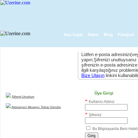
Ana Sayfa
Haber
Blog
Fotoğraf
Lütfen e-posta adresinizi(vey
yapın.Şifrenizi unuttuysanız
şifrenizin e-posta adresinize
Yeni Üyelik
ilgili karşılaştığınız problemler
uzerine.com a üye olmak için tıklayın
Bize Ulaşın
linkini kullanabili
Üye Girişi
Şifremi Unuttum
*
Kullanıcı Adınız:
Aktivasyon Mesajını Tekrar Gönder
*
Şifreniz:
Bu Bilgisayarda Beni Hatırl