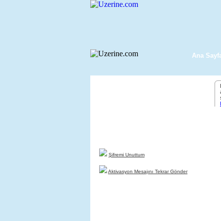
Ana Sayf
Yeni Üyelik
uzerine.com a üye olmak için tıklayın
Şifremi Unuttum
Aktivasyon Mesajını Tekrar Gönder