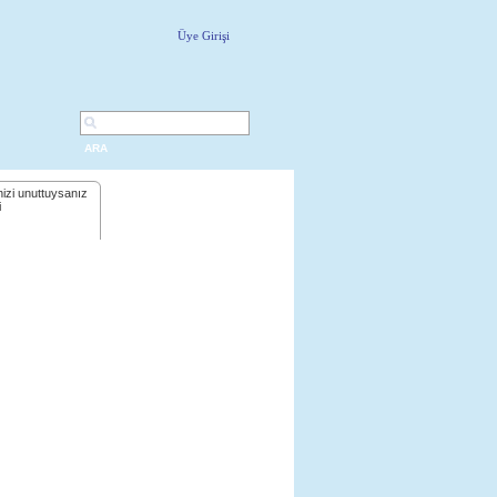
Üye Girişi
ARA
nizi unuttuysanız
i