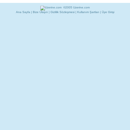
©2005 Uzerine.com
Ana Sayfa
|
Bize Ulaşın
|
Gizlilik Sözleşmesi
|
Kullanım Şartları
|
Üye Girişi