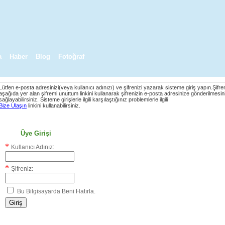
a
Haber
Blog
Fotoğraf
Lütfen e-posta adresinizi(veya kullanıcı adınızı) ve şifrenizi yazarak sisteme giriş yapın.Şifre
aşağıda yer alan şifremi unuttum linkini kullanarak şifrenizin e-posta adresinize gönderilmesin
sağlayabilirsiniz. Sisteme girişlerle ilgili karşılaştığınız problemlerle ilgili
Bize Ulaşın
linkini kullanabilirsiniz.
Üye Girişi
*
Kullanıcı Adınız:
*
Şifreniz:
Bu Bilgisayarda Beni Hatırla.