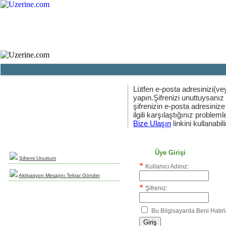
Ana Sayfa
Haber
Blog
Fotoğraf
Lütfen e-posta adresinizi(vey
yapın.Şifrenizi unuttuysanız
şifrenizin e-posta adresinize
Yeni Üyelik
ilgili karşılaştığınız problemler
uzerine.com a üye olmak için tıklayın
Bize Ulaşın
linkini kullanabili
Üye Girişi
Şifremi Unuttum
*
Kullanıcı Adınız:
Aktivasyon Mesajını Tekrar Gönder
*
Şifreniz:
Bu Bilgisayarda Beni Hatırl