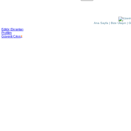
Ana Sayfa
|
Bize Ulaşın
|
G
Editör Ekranları
Profilim
Güvenli Çıkış
X