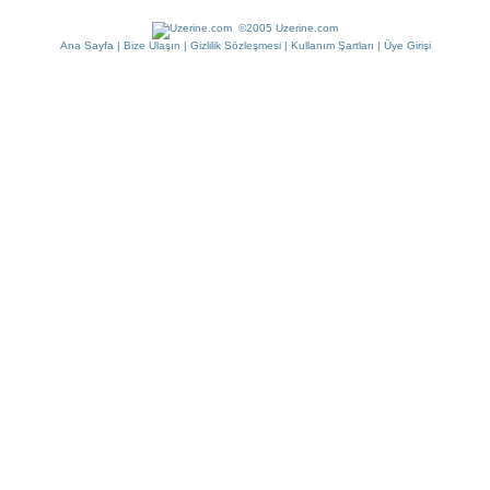
©2005 Uzerine.com
Ana Sayfa
|
Bize Ulaşın
|
Gizlilik Sözleşmesi
|
Kullanım Şartları
|
Üye Girişi