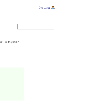
Üye Girişi
ARA
nizi unuttuysanız
i