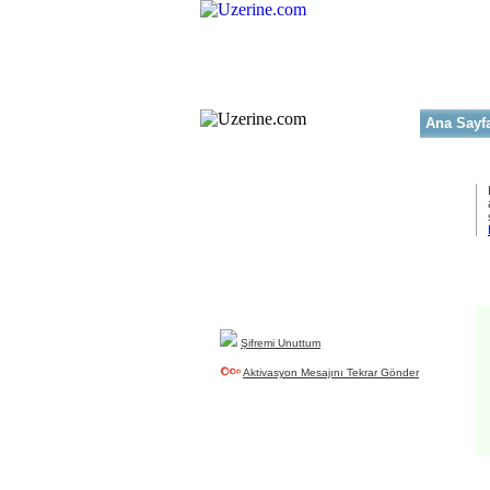
Ana Sayf
Yeni Üyelik
uzerine.com a üye olmak için tıklayın
Şifremi Unuttum
Aktivasyon Mesajını Tekrar Gönder