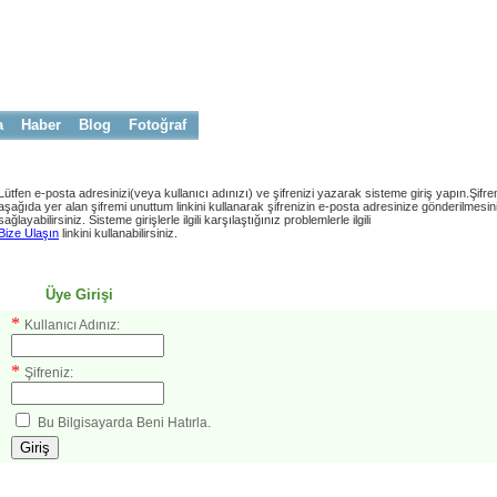
a
Haber
Blog
Fotoğraf
Lütfen e-posta adresinizi(veya kullanıcı adınızı) ve şifrenizi yazarak sisteme giriş yapın.Şifre
aşağıda yer alan şifremi unuttum linkini kullanarak şifrenizin e-posta adresinize gönderilmesin
sağlayabilirsiniz. Sisteme girişlerle ilgili karşılaştığınız problemlerle ilgili
Bize Ulaşın
linkini kullanabilirsiniz.
Üye Girişi
*
Kullanıcı Adınız:
*
Şifreniz:
Bu Bilgisayarda Beni Hatırla.