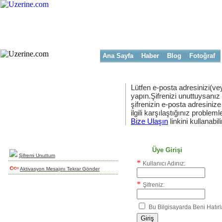
Ana Sayfa
Haber
Blog
Fotoğraf
Lütfen e-posta adresinizi(vey
yapın.Şifrenizi unuttuysanız
şifrenizin e-posta adresinize
Yeni Üyelik
ilgili karşılaştığınız problemler
uzerine.com a üye olmak için tıklayın
Bize Ulaşın
linkini kullanabili
Üye Girişi
Şifremi Unuttum
*
Kullanıcı Adınız:
Aktivasyon Mesajını Tekrar Gönder
*
Şifreniz:
Bu Bilgisayarda Beni Hatırl