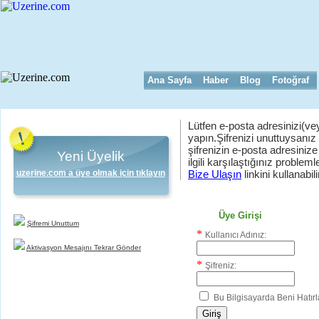
Ana Sayfa
Haber
Blog
Fotoğraf
Lütfen e-posta adresinizi(vey
yapın.Şifrenizi unuttuysanız
şifrenizin e-posta adresinize
Yeni Üyelik
ilgili karşılaştığınız problemler
uzerine.com a üye olmak için tıklayın
Bize Ulaşın
linkini kullanabili
Üye Girişi
Şifremi Unuttum
*
Kullanıcı Adınız:
Aktivasyon Mesajını Tekrar Gönder
*
Şifreniz:
Bu Bilgisayarda Beni Hatırl