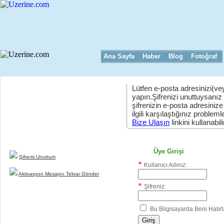
Ana Sayfa
Haber
Blog
Fotoğraf
Lütfen e-posta adresinizi(vey
yapın.Şifrenizi unuttuysanız
şifrenizin e-posta adresinize
Yeni Üyelik
ilgili karşılaştığınız problemler
uzerine.com a üye olmak için tıklayın
Bize Ulaşın
linkini kullanabili
Üye Girişi
Şifremi Unuttum
*
Kullanıcı Adınız:
Aktivasyon Mesajını Tekrar Gönder
*
Şifreniz:
Bu Bilgisayarda Beni Hatırl