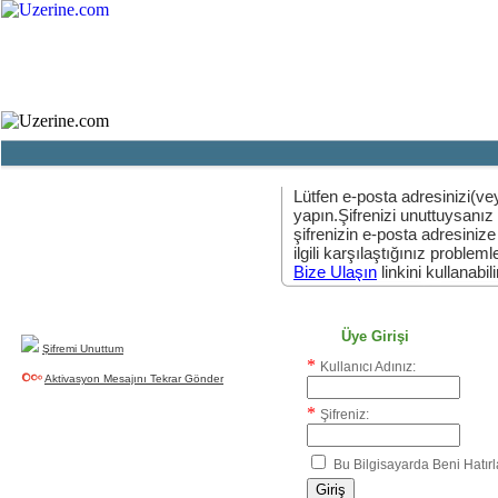
Ana Sayfa
Haber
Blog
Fotoğraf
Lütfen e-posta adresinizi(vey
yapın.Şifrenizi unuttuysanız
şifrenizin e-posta adresinize
Yeni Üyelik
ilgili karşılaştığınız problemler
uzerine.com a üye olmak için tıklayın
Bize Ulaşın
linkini kullanabili
Üye Girişi
Şifremi Unuttum
*
Kullanıcı Adınız:
Aktivasyon Mesajını Tekrar Gönder
*
Şifreniz:
Bu Bilgisayarda Beni Hatırl