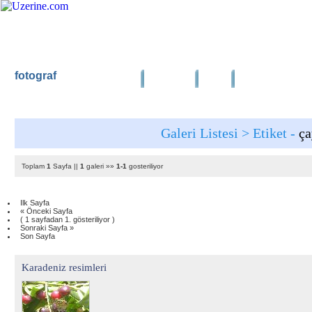
fotograf
Ana Sayfa
Haber
Blog
Fotoğraf
Ana Sayfa
|
Tüm 
Galeri Listesi > Etiket -
ça
Toplam
1
Sayfa ||
1
galeri »»
1-1
gosteriliyor
Ilk Sayfa
« Önceki Sayfa
( 1 sayfadan 1. gösteriliyor )
Sonraki Sayfa »
Son Sayfa
Karadeniz resimleri