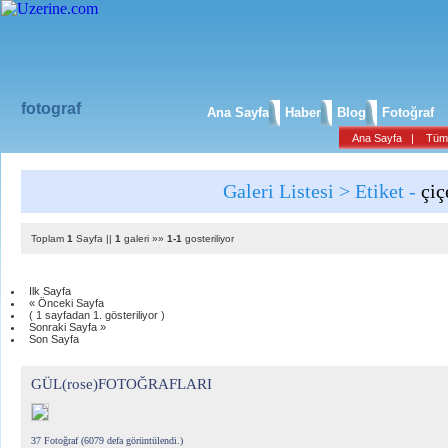
fotograf
Ana Sayfa
Haber
Blog
Fotoğraf
Ana Sayfa
|
Tüm 
Galeri Listesi > Etiket -
çiç
Toplam
1
Sayfa ||
1
galeri »»
1-1
gosteriliyor
Ilk Sayfa
« Önceki Sayfa
( 1 sayfadan 1. gösteriliyor )
Sonraki Sayfa »
Son Sayfa
GÜL(rose)FOTOĞRAFLARI
37 Fotoğraf (6079 defa görüntülendi.)