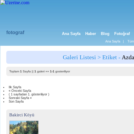
fotograf
Ana Sayfa
Haber
Blog
Fotoğraf
Ana Sayfa
|
Tüm 
Galeri Listesi > Etiket -
Azda
Toplam
1
Sayfa ||
1
galeri »»
1-1
gosteriliyor
Ilk Sayfa
« Önceki Sayfa
( 1 sayfadan 1. gösteriliyor )
Sonraki Sayfa »
Son Sayfa
Bakirci Köyü