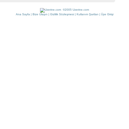
©2005 Uzerine.com
Ana Sayfa
|
Bize Ulaşın
|
Gizlilik Sözleşmesi
|
Kullanım Şartları
|
Üye Girişi