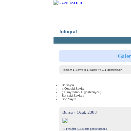
fotograf
Ana Sayf
Galer
Toplam
1
Sayfa ||
1
galeri »»
1-1
gosteriliyor
Ilk Sayfa
« Önceki Sayfa
( 1 sayfadan 1. gösteriliyor )
Sonraki Sayfa »
Son Sayfa
Bursa - Ocak 2008
17 Fotoğraf (2358 defa görüntülendi.)