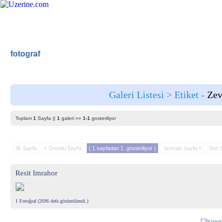
fotograf
Ana Sayfa
Haber
Blog
Fotoğraf
Ana Sayfa
|
Tüm 
Galeri Listesi > Etiket -
Zev
Toplam
1
Sayfa ||
1
galeri »»
1-1
gosteriliyor
Ilk Sayfa
« Önceki Sayfa
( 1 sayfadan 1. gösteriliyor )
Sonraki Sayfa »
Son 
Resit Imrahor
1 Fotoğraf (2696 defa görüntülendi.)