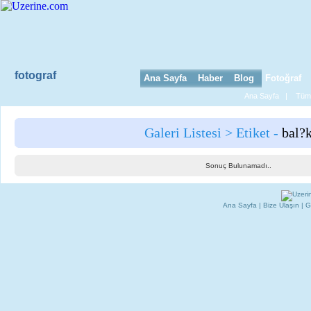
fotograf
Ana Sayfa
Haber
Blog
Fotoğraf
Ana Sayfa
|
Tüm 
Galeri Listesi > Etiket -
bal?k
Sonuç Bulunamadı..
Ana Sayfa
|
Bize Ulaşın
|
G