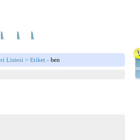
a
Haber
Blog
Fotoğraf
Ana Sayfa
|
Tüm Galeriler
|
Fotoğraf Arama
ri Listesi > Etiket -
ben
uze