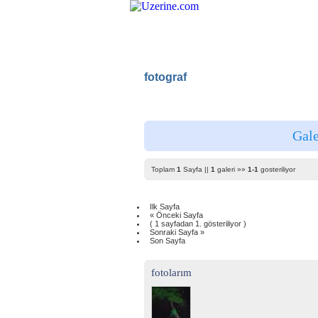
fotograf
Ana Sayf
Gale
Toplam
1
Sayfa ||
1
galeri »»
1-1
gosteriliyor
Ilk Sayfa
« Önceki Sayfa
( 1 sayfadan 1. gösteriliyor )
Sonraki Sayfa »
Son Sayfa
fotolarım