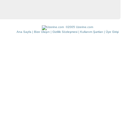
©2005 Uzerine.com
Ana Sayfa
|
Bize Ulaşın
|
Gizlilik Sözleşmesi
|
Kullanım Şartları
|
Üye Girişi