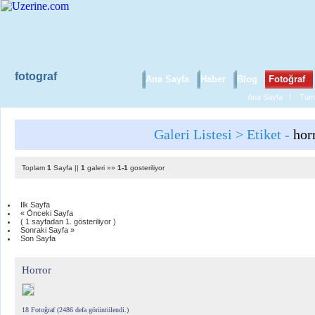
fotograf
Ana Sayfa
Haber
Blog
Fotoğraf
Ana Sayfa
|
Tüm 
Galeri Listesi > Etiket -
hor
Toplam
1
Sayfa ||
1
galeri »»
1-1
gosteriliyor
Ilk Sayfa
« Önceki Sayfa
( 1 sayfadan 1. gösteriliyor )
Sonraki Sayfa »
Son Sayfa
Horror
18 Fotoğraf (2486 defa görüntülendi.)