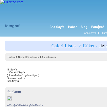
fotograf
Ana Sayfa
Haber
Blog
Fotoğraf
Ana Sayfa
|
Tüm 
Galeri Listesi > Etiket -
sizle
Toplam
1
Sayfa ||
1
galeri »»
1-1
gosteriliyor
Ilk Sayfa
« Önceki Sayfa
( 1 sayfadan 1. gösteriliyor )
Sonraki Sayfa »
Son Sayfa
fotolarım
4 Fotoğraf (2146 defa görüntülendi.)